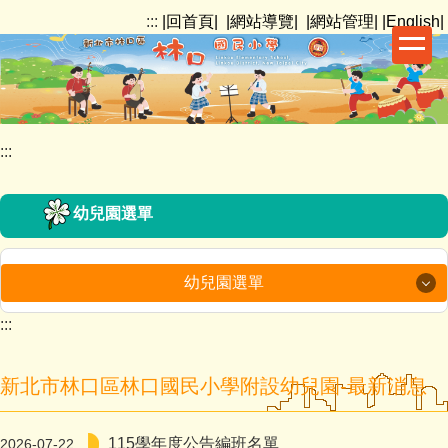
跳
:::
|回首頁|
|網站導覽|
|網站管理|
|English|
到
主
要
內
容
:::
區
幼兒園選單
幼兒園選單
:::
最新消息
業務職掌
新北市林口區林口國民小學附設幼兒園-最新消息
午餐公告
115學年度公告編班名單
2026-07-22