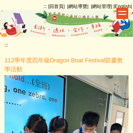
跳
:::
|回首頁|
|網站導覽|
|網站管理|
|English|
到
主
要
內
容
:::
區
112學年度四年級Dragon Boat Festival節慶教
學活動